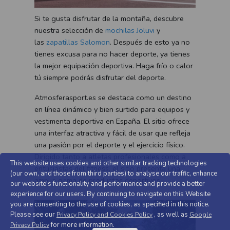
Si te gusta disfrutar de la montaña, descubre
nuestra selección de
mochilas Joluvi
y
las
zapatillas Salomon
. Después de esto ya no
tienes excusa para no hacer deporte, ya tienes
la mejor equipación deportiva. Haga frío o calor
tú siempre podrás disfrutar del deporte.
Atmosferasport.es se destaca como un destino
en línea dinámico y bien surtido para equipos y
vestimenta deportiva en España. El sitio ofrece
una interfaz atractiva y fácil de usar que refleja
una pasión por el deporte y el ejercicio físico.
Dirigido tanto a atletas profesionales como a
This website uses cookies and other similar tracking technologies
entusiastas del fitness, el sitio presenta una
(our own, and those from third parties) to analyse our traffic, enhance
amplia gama de productos deportivos.
our website's functionality and performance and provide a better
experience for our users. By continuing to navigate on this Website
you are consenting to the use of cookies, as specified in this notice.
Please see our
, as well as
Privacy Policy and Cookies Policy
Google
for more information.
Privacy Policy